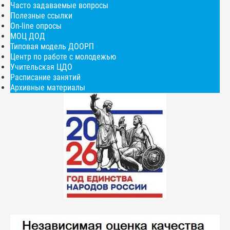
Часто задаваемые вопросы
Полезные ссылки
On-line опросы
МОЦ ДОД
Типовая модель ДООРП
Центр по работе с молодежью
Учительская ЦДО
Расписание занятий
Архивные материалы