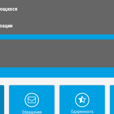
ающихся
изации
Одаренность
Обращения