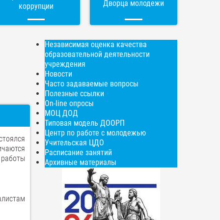
Дворца молодежи
коррупции
Независимая оценка качества
образовательной деятельности
учреждения
Новости
Часто задаваемые вопросы
Полезные ссылки
On-line опросы
МОЦ ДОД
Типовая модель ДООРП
Центр по работе с молодежью
остоялся
Учительская ЦДО
ичаются
Расписание занятий
 работы
Архивные материалы
алистам