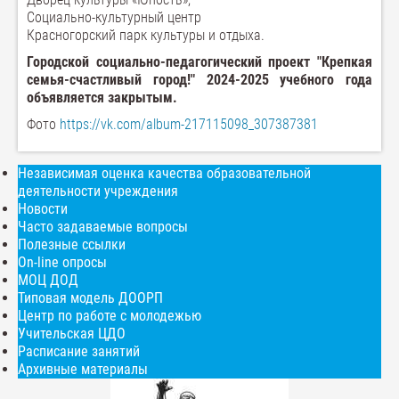
Социально-культурный центр
Красногорский парк культуры и отдыха.
Городской социально-педагогический проект "Крепкая
семья-счастливый город!" 2024-2025 учебного года
объявляется закрытым.
Фото
https://vk.com/album-217115098_307387381
Независимая оценка качества образовательной
деятельности учреждения
Новости
Часто задаваемые вопросы
Полезные ссылки
On-line опросы
МОЦ ДОД
Типовая модель ДООРП
Центр по работе с молодежью
Учительская ЦДО
Расписание занятий
Архивные материалы