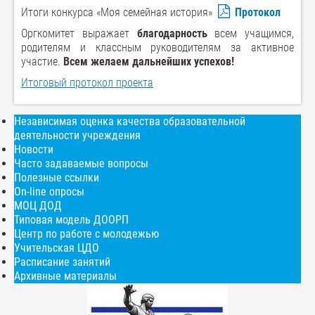
Итоги конкурса «Моя семейная история»
Протокол
Оргкомитет выражает
благодарность
всем учащимся,
родителям и классным руководителям за активное
участие.
Всем желаем дальнейших успехов!
Итоговый протокол проекта
Независимая оценка качества образовательной
деятельности учреждения
Новости
Часто задаваемые вопросы
Полезные ссылки
On-line опросы
МОЦ ДОД
Типовая модель ДООРП
Центр по работе с молодежью
Учительская ЦДО
Расписание занятий
Архивные материалы