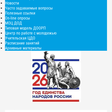
Новости
Часто задаваемые вопросы
Полезные ссылки
On-line опросы
МОЦ ДОД
Типовая модель ДООРП
Центр по работе с молодежью
Учительская ЦДО
Расписание занятий
Архивные материалы