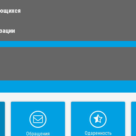
ающихся
изации
Одаренность
Обращения