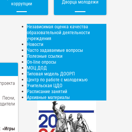
Дворца молодежи
коррупции
Независимая оценка качества
образовательной деятельности
учреждения
Новости
Часто задаваемые вопросы
Полезные ссылки
On-line опросы
МОЦ ДОД
Типовая модель ДООРП
Центр по работе с молодежью
проекта
Учительская ЦДО
Расписание занятий
Архивные материалы
 Песни,
одители
ях
«Игры