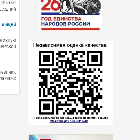
 забытые
соседний
в
общий
ртивную
ической
евник»,
елающих