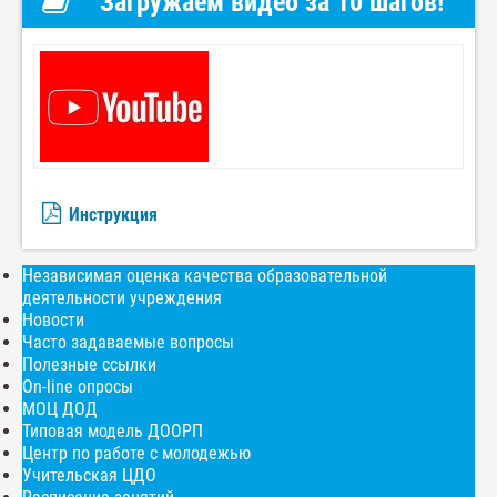
Загружаем видео за 10 шагов!
Инструкция
Независимая оценка качества образовательной
деятельности учреждения
Новости
Часто задаваемые вопросы
Полезные ссылки
On-line опросы
МОЦ ДОД
Типовая модель ДООРП
Центр по работе с молодежью
Учительская ЦДО