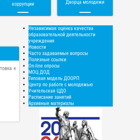
Дворца молодежи
коррупции
Независимая оценка качества
образовательной деятельности
учреждения
Новости
Часто задаваемые вопросы
Полезные ссылки
On-line опросы
товка к
МОЦ ДОД
Типовая модель ДООРП
Центр по работе с молодежью
Учительская ЦДО
Расписание занятий
Архивные материалы