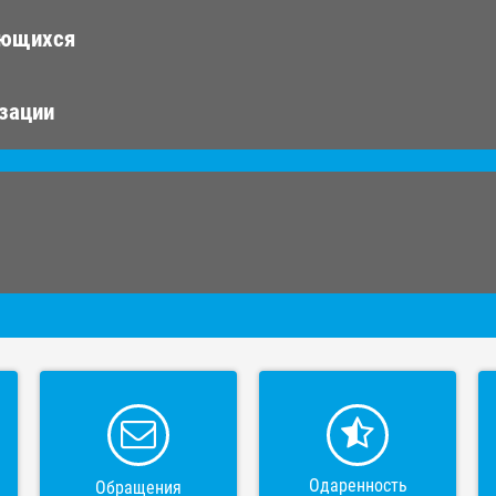
ающихся
изации
Одаренность
Обращения