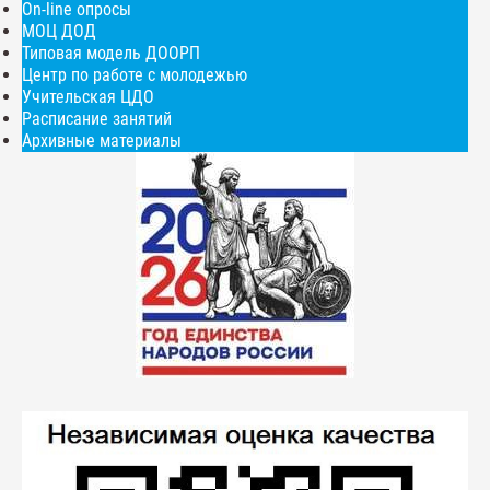
On-line опросы
МОЦ ДОД
Типовая модель ДООРП
Центр по работе с молодежью
Учительская ЦДО
Расписание занятий
Архивные материалы