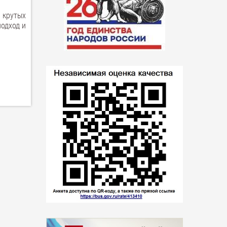
 крутых
одход и