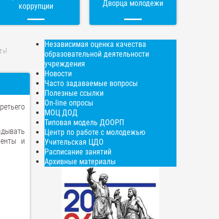
Дворца молодежи
коррупции
Независимая оценка качества
»!
образовательной деятельности
учреждения
Новости
Часто задаваемые вопросы
Полезные ссылки
On-line опросы
третьего
МОЦ ДОД
Типовая модель ДООРП
адывать
Центр по работе с молодежью
ленты и
Учительская ЦДО
Расписание занятий
Архивные материалы