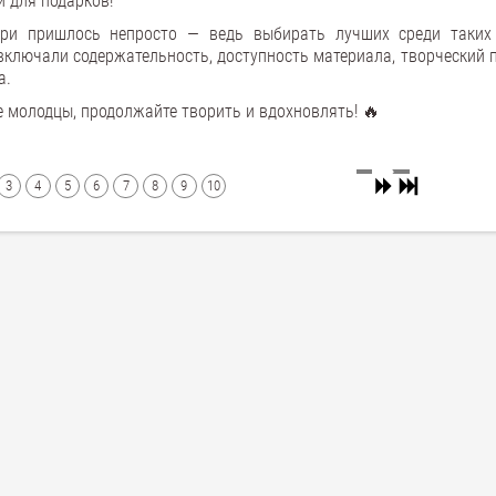
 для подарков!
ри пришлось непросто — ведь выбирать лучших среди таких
включали содержательность, доступность материала, творческий п
а.
е молодцы, продолжайте творить и вдохновлять! 🔥
3
4
5
6
7
8
9
10