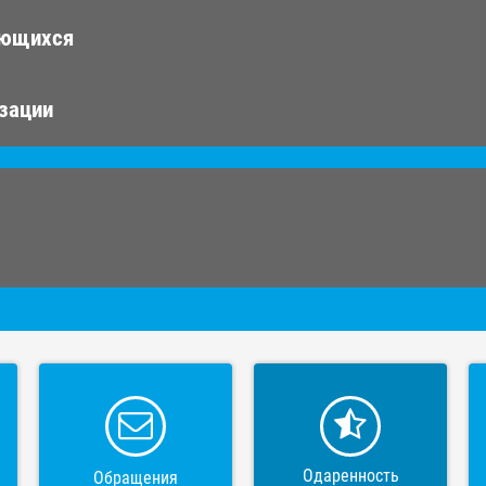
ающихся
изации
Одаренность
Обращения