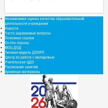
Независимая оценка качества образовательной
деятельности учреждения
Новости
Часто задаваемые вопросы
Полезные ссылки
On-line опросы
МОЦ ДОД
Типовая модель ДООРП
Центр по работе с молодежью
Учительская ЦДО
Расписание занятий
Архивные материалы