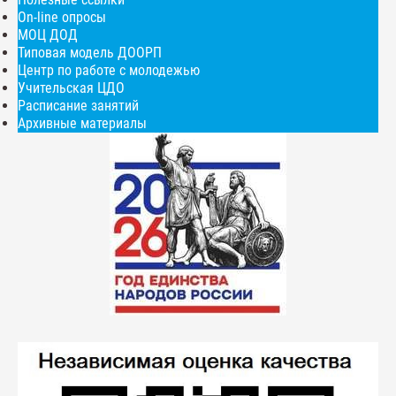
On-line опросы
МОЦ ДОД
Типовая модель ДООРП
Центр по работе с молодежью
Учительская ЦДО
Расписание занятий
Архивные материалы