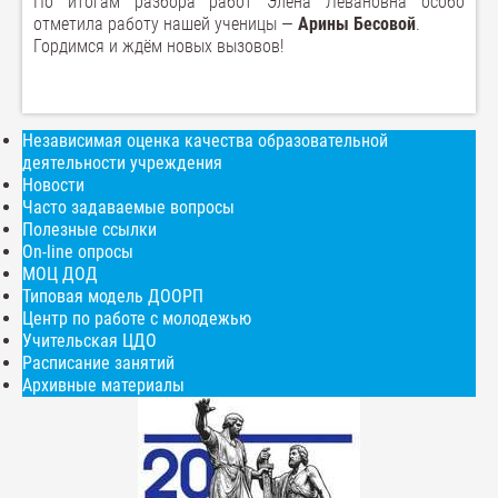
По итогам разбора работ Элена Левановна особо
отметила работу нашей ученицы —
Арины Бесовой
.
Гордимся и ждём новых вызовов!
Независимая оценка качества образовательной
деятельности учреждения
Новости
Часто задаваемые вопросы
Полезные ссылки
On-line опросы
МОЦ ДОД
Типовая модель ДООРП
Центр по работе с молодежью
Учительская ЦДО
Расписание занятий
Архивные материалы