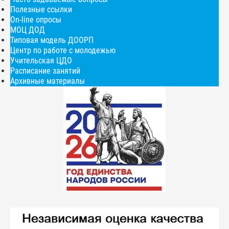
Полезные ссылки
On-line опросы
МОЦ ДОД
Типовая модель ДООРП
Центр по работе с молодежью
Учительская ЦДО
Расписание занятий
Архивные материалы