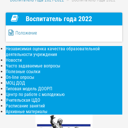
Воспитатель года 2022
Положение
Независимая оценка качества образовательной
деятельности учреждения
Новости
Часто задаваемые вопросы
Полезные ссылки
On-line опросы
МОЦ ДОД
Типовая модель ДООРП
Центр по работе с молодежью
Учительская ЦДО
Расписание занятий
Архивные материалы