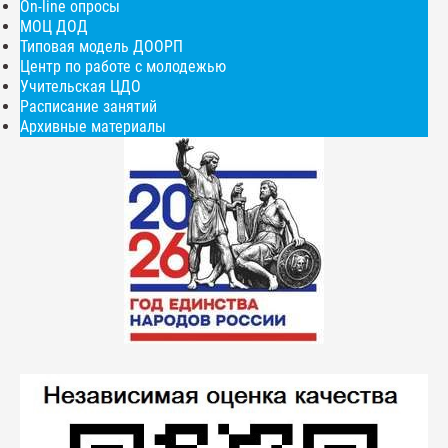
On-line опросы
МОЦ ДОД
Типовая модель ДООРП
Центр по работе с молодежью
Учительская ЦДО
Расписание занятий
Архивные материалы