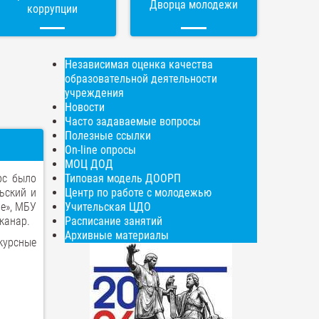
Дворца молодежи
коррупции
Независимая оценка качества
образовательной деятельности
учреждения
Новости
Часто задаваемые вопросы
Полезные ссылки
On-line опросы
МОЦ ДОД
рс было
Типовая модель ДООРП
ьский и
Центр по работе с молодежью
ие», МБУ
Учительская ЦДО
канар.
Расписание занятий
Архивные материалы
курсные