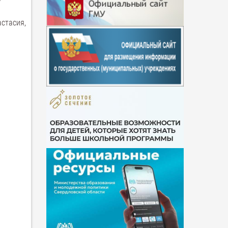
астасия,