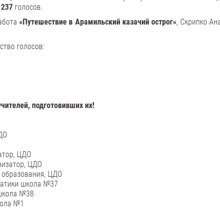
о
237
голосов.
работа
«Путешествие в Арамильский казачий острог»
, Скрипко Ан
ство голосов:
чителей, подготовивших их!
ДО
атор, ЦДО
низатор, ЦДО
 образования, ЦДО
матики школа №37
 школа №38
кола №1