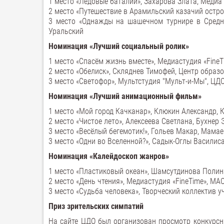
1 место «Ледовые баталии», Захарова Злата, Медиа 
2 место «Путешествие в Арамильский казачий остро
3 место «Однажды на шашечном турнире в Средне
Уральский
Номинация «Лучший социальный ролик»
1 место «Спасём жизнь вместе», Медиастудия «Fine
2 место «Обелиск», Скляднев Тимофей, Центр образо
3 место «Светофор», Мультстудия "Мульт-и-Мы", ЦДО
Номинация «Лучший анимационный фильм»
1 место «Мой город Качканар», Клюкин Александр, 
2 место «Чистое лето», Алексеева Светлана, Бухнер
3 место «Весёлый бегемотик!», Гольев Макар, Мамае
3 место «Одни во Вселенной?», Садык-Оглы Василиса
Номинация «Калейдоскоп жанров»
1 место «Пластиковый океан», Шамсутдинова Полина
2 место «День чтения», Медиастудия «FineTime», МА
3 место «Судьба человека», Творческий коллектив 
Приз зрительских симпатий
На сайте ЦДО был организован просмотр конкурсны