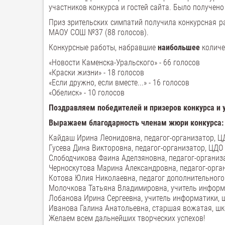
участников конкурса и гостей сайта. Было получен
Приз зрительских симпатий получила конкурсная 
МАОУ СОШ №37 (88 голосов).
Конкурсные работы, набравшие
наибольшее
количе
«Новости Каменска-Уральского» - 66 голосов
«Краски жизни» - 18 голосов
«Если дружно, если вместе...» - 16 голосов
«Обелиск» - 10 голосов
Поздравляем победителей и призеров конкурса и у
Выражаем благодарность членам жюри конкурса:
Кайдаш Ирина Леонидовна, педагог-организатор, Ц
Гусева Дина Викторовна, педагог-организатор, ЦДО
Слободчикова Фаина Аделзяновна, педагог-организ
Черноскутова Марина Александровна, педагог-орга
Котова Юлия Николаевна, педагог дополнительного
Молочкова Татьяна Владимировна, учитель инфор
Лобанова Ирина Сергеевна, учитель информатики,
Иванова Галина Анатольевна, старшая вожатая, ш
Желаем всем дальнейших творческих успехов!