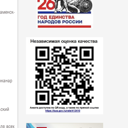
аменск-
ачканар
ьский
ля всех