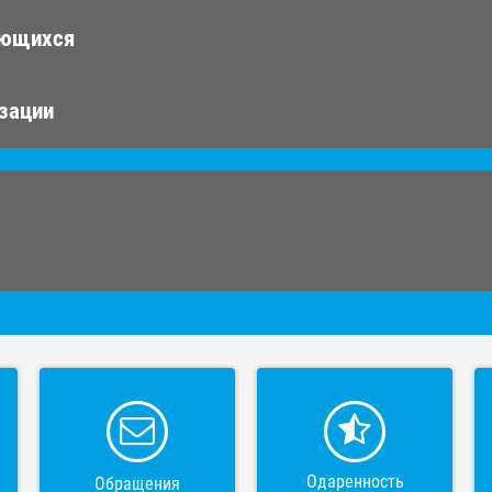
ающихся
изации
Одаренность
Обращения