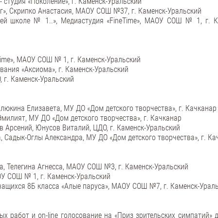
- студия «Поколение», г. Каменск-Уральский
г», Скрипко Анастасия, МАОУ СОШ №37, г. Каменск-Уральский
й школе № 1..», Медиастудия «FineTime», МАОУ СОШ № 1, г. К
Time», МАОУ СОШ № 1, г. Каменск-Уральский
вания «Аксиома», г. Каменск-Уральский
, г. Каменск-Уральский
Клюкина Елизавета, МУ ДО «Дом детского творчества», г. Качканар
 Эмилият, МУ ДО «Дом детского творчества», г. Качканар
в Арсений, Юнусов Виталий, ЦДО, г. Каменск-Уральский
, Садык-Оглы Александра, МУ ДО «Дом детского творчества», г. К
, Телегина Агнесса, МАОУ СОШ №3, г. Каменск-Уральский
ОУ СОШ № 1, г. Каменск-Уральский
учащихся 8Б класса «Алые паруса», МАОУ СОШ №7, г. Каменск-Урал
х работ и on-line голосование на «Приз зрительских симпатий» д