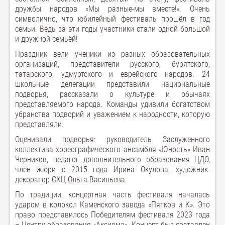
дружбы народов «Мы разные-мы вместе!». Очень
символично, что юбилейный фестиваль прошёл в год
семьи. Ведь за эти годы участники стали одной большой
и дружной семьёй!
Праздник вели ученики из разных образовательных
организаций, представители русского, бурятского,
татарского, удмуртского и еврейского народов. 24
школьные делегации представили национальные
подворья, рассказали о культуре и обычаях
представляемого народа. Команды удивили богатством
убранства подворий и уважением к народности, которую
представляли.
Оценивали подворья: руководитель Заслуженного
коллектива хореографического ансамбля «Юность» Иван
Черников, педагог дополнительного образования ЦДО,
член жюри с 2015 года Ирина Окулова, художник-
декоратор СКЦ Ольга Васильева.
По традиции, концертная часть фестиваля началась
ударом в колокол Каменского завода «Пятков и К». Это
право представилось Победителям фестиваля 2023 года
– Центру образования «Аксиома». Концерт был составлен