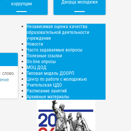
Дворца молодежи
коррупции
Независимая оценка качества
образовательной деятельности
учреждения
Новости
Часто задаваемые вопросы
Полезные ссылки
On-line опросы
МОЦ ДОД
 слово.
Типовая модель ДООРП
Центр по работе с молодежью
ение
Учительская ЦДО
Расписание занятий
Архивные материалы