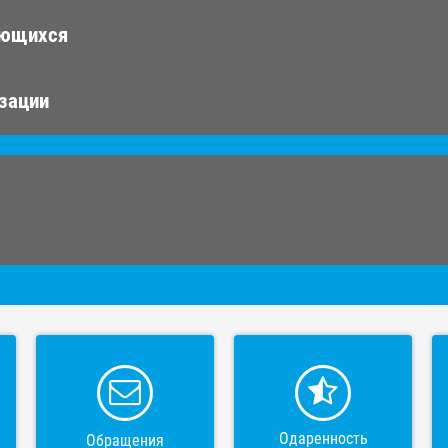
ающихся
изации
Одаренность
Обращения