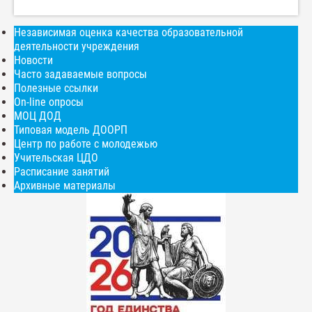
Независимая оценка качества образовательной
деятельности учреждения
Новости
Часто задаваемые вопросы
Полезные ссылки
On-line опросы
МОЦ ДОД
Типовая модель ДООРП
Центр по работе с молодежью
Учительская ЦДО
Расписание занятий
Архивные материалы