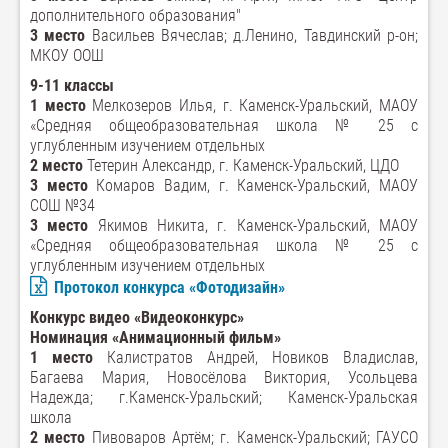
дополнительного образования"
3 место
Васильев Вячеслав; д.Ленино, Тавдинский р-он;
МКОУ ООШ
9-11 классы
1 место
Мелкозеров Илья, г. Каменск-Уральский, МАОУ
«Средняя общеобразовательная школа № 25 с
углубленным изучением отдельных
2 место
Тетерин Александр, г. Каменск-Уральский, ЦДО
3 место
Комаров Вадим, г. Каменск-Уральский, МАОУ
СОШ №34
3 место
Якимов Никита, г. Каменск-Уральский, МАОУ
«Средняя общеобразовательная школа № 25 с
углубленным изучением отдельных
Протокол конкурса «Фотодизайн»
Конкурс видео «Видеоконкурс»
Номинация «Анимационный фильм»
1 место
Калистратов Андрей, Новиков Владислав,
Багаева Мария, Новосёлова Виктория, Усольцева
Надежда; г.Каменск-Уральский; Каменск-Уральская
школа
2 место
Пивоваров Артём; г. Каменск-Уральский; ГАУСО