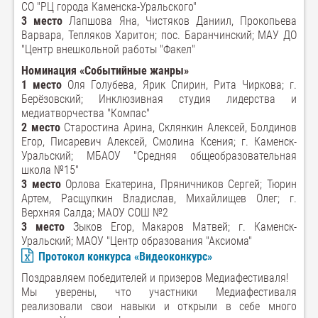
СО "РЦ города Каменска-Уральского"
3 место
Лапшова Яна, Чистяков Даниил, Прокопьева
Варвара, Тепляков Харитон; пос. Баранчинский; МАУ ДО
"Центр внешкольной работы "Факел"
Номинация «Событийные жанры»
1 место
Оля Голубева, Ярик Спирин, Рита Чиркова; г.
Берёзовский; Инклюзивная студия лидерства и
медиатворчества "Компас"
2 место
Старостина Арина, Склянкин Алексей, Болдинов
Егор, Писаревич Алексей, Смолина Ксения; г. Каменск-
Уральский; МБАОУ "Средняя общеобразовательная
школа №15"
3 место
Орлова Екатерина, Пряничников Сергей; Тюрин
Артем, Расщупкин Владислав, Михайлищев Олег; г.
Верхняя Салда; МАОУ СОШ №2
3 место
Зыков Егор, Макаров Матвей; г. Каменск-
Уральский; МАОУ "Центр образования "Аксиома"
Протокол конкурса «Видеоконкурс»
Поздравляем победителей и призеров Медиафестиваля!
Мы уверены, что участники Медиафестиваля
реализовали свои навыки и открыли в себе много