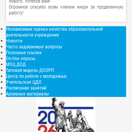
нового. Успехов вам!
Огромное спасибо всем членам жюри за проделанную
работу!
Независимая оценка качества образовательной
деятельности учреждения
Новости
Часто задаваемые вопросы
Полезные ссылки
On-line опросы
МОЦ ДОД
Типовая модель ДООРП
Центр по работе с молодежью
Учительская ЦДО
Расписание занятий
Архивные материалы