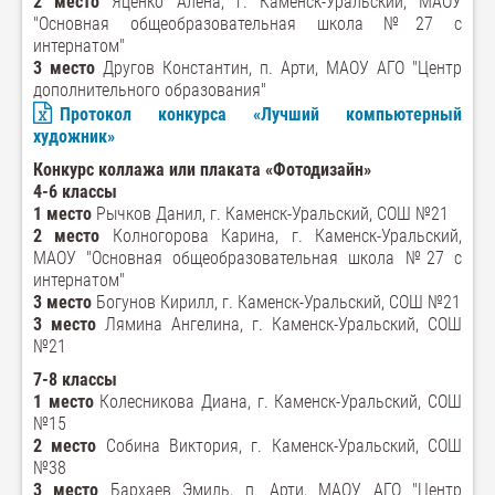
2 место
Яценко Алена, г. Каменск-Уральский, МАОУ
"Основная общеобразовательная школа №27 с
интернатом"
3 место
Другов Константин, п. Арти, МАОУ АГО "Центр
дополнительного образования"
Протокол конкурса «Лучший компьютерный
художник»
Конкурс коллажа или плаката «Фотодизайн»
4-6 классы
1 место
Рычков Данил, г. Каменск-Уральский, СОШ №21
2 место
Колногорова Карина, г. Каменск-Уральский,
МАОУ "Основная общеобразовательная школа №27 с
интернатом"
3 место
Богунов Кирилл, г. Каменск-Уральский, СОШ №21
3 место
Лямина Ангелина, г. Каменск-Уральский, СОШ
№21
7-8 классы
1 место
Колесникова Диана, г. Каменск-Уральский, СОШ
№15
2 место
Собина Виктория, г. Каменск-Уральский, СОШ
№38
3 место
Бархаев Эмиль, п. Арти, МАОУ АГО "Центр