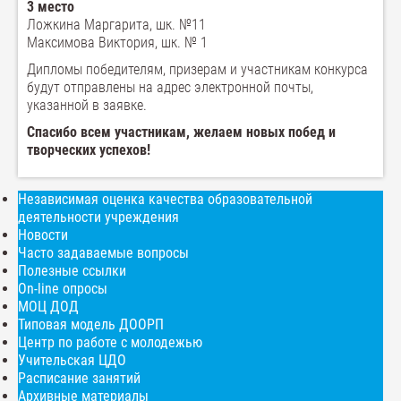
3 место
Ложкина Маргарита, шк. №11
Максимова Виктория, шк. № 1
Дипломы победителям, призерам и участникам конкурса
будут отправлены на адрес электронной почты,
указанной в заявке.
Спасибо всем участникам, желаем новых побед и
творческих успехов!
Независимая оценка качества образовательной
деятельности учреждения
Новости
Часто задаваемые вопросы
Полезные ссылки
On-line опросы
МОЦ ДОД
Типовая модель ДООРП
Центр по работе с молодежью
Учительская ЦДО
Расписание занятий
Архивные материалы