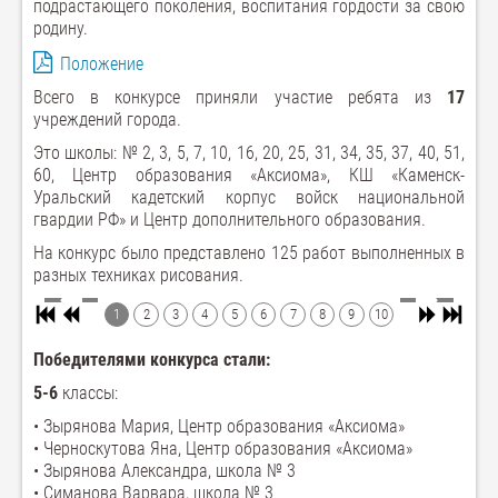
подрастающего поколения, воспитания гордости за свою
родину.
Положение
Всего в конкурсе приняли участие ребята из
17
учреждений города.
Это школы: № 2, 3, 5, 7, 10, 16, 20, 25, 31, 34, 35, 37, 40, 51,
60, Центр образования «Аксиома», КШ «Каменск-
Уральский кадетский корпус войск национальной
гвардии РФ» и Центр дополнительного образования.
На конкурс было представлено 125 работ выполненных в
разных техниках рисования.
1
2
3
4
5
6
7
8
9
10
Победителями конкурса стали:
5-6
классы:
• Зырянова Мария, Центр образования «Аксиома»
• Черноскутова Яна, Центр образования «Аксиома»
• Зырянова Александра, школа № 3
• Симанова Варвара, школа № 3