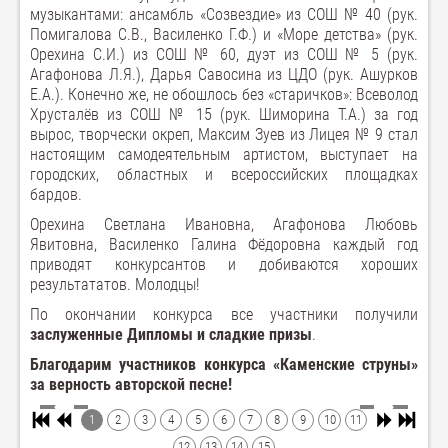
музыкантами: ансамбль «Созвездие» из СОШ № 40 (рук.
Помигалова С.В., Василенко Г.Ф.) и «Море детства» (рук.
Орехина С.И.) из СОШ № 60, дуэт из СОШ № 5 (рук.
Агафонова Л.Я.), Дарья Савосина из ЦДО (рук. Ашурков
Е.А.). Конечно же, не обошлось без «старичков»: Всеволод
Хрусталёв из СОШ № 15 (рук. Шиморина Т.А.) за год
вырос, творчески окреп, Максим Зуев из Лицея № 9 стал
настоящим самодеятельным артистом, выступает на
городских, областных и всероссийских площадках
бардов.
Орехина Светлана Ивановна, Агафонова Любовь
Явитовна, Василенко Галина Фёдоровна каждый год
приводят конкурсантов и добиваются хороших
результататов. Молодцы!
По окончании конкурса все участники получили
заслуженные Дипломы и сладкие призы
.
Благодарим участников конкурса «Каменские струны»
за верность авторской песне!
1
2
3
4
5
6
7
8
9
10
11
12
13
14
15