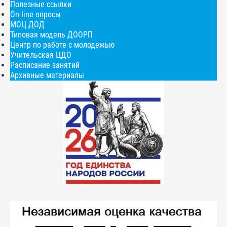
Полезные ссылки
On-line опросы
МОЦ ДОД
Типовая модель ДООРП
Центр по работе с молодежью
Учительская ЦДО
Расписание занятий
Архивные материалы