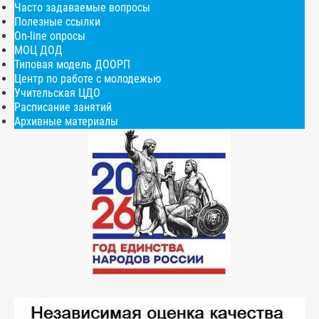
Часто задаваемые вопросы
Полезные ссылки
On-line опросы
МОЦ ДОД
Типовая модель ДООРП
Центр по работе с молодежью
Учительская ЦДО
Расписание занятий
Архивные материалы