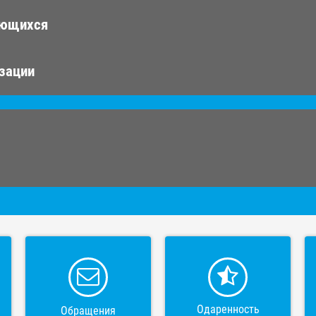
ающихся
изации
Одаренность
Обращения