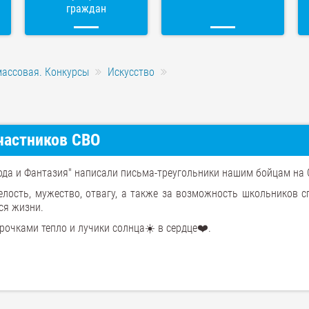
граждан
массовая. Конкурсы
Искусство
частников СВО
ода и Фантазия" написали письма-треугольники нашим бойцам на 
лость, мужество, отвагу, а также за возможность школьников с
ся жизни.
очками тепло и лучики солнца☀️ в сердце❤️.