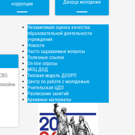
Дворца молодежи
коррупции
Независимая оценка качества
образовательной деятельности
учреждения
Новости
Часто задаваемые вопросы
Полезные ссылки
On-line опросы
МОЦ ДОД
СВО.
Типовая модель ДООРП
Центр по работе с молодежью
покойно
Учительская ЦДО
Расписание занятий
Архивные материалы