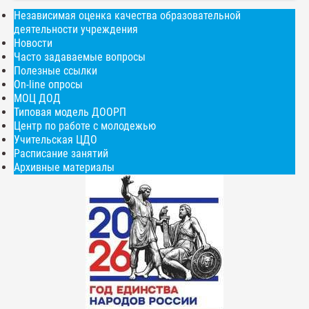
Независимая оценка качества образовательной
деятельности учреждения
Новости
Часто задаваемые вопросы
Полезные ссылки
On-line опросы
МОЦ ДОД
Типовая модель ДООРП
Центр по работе с молодежью
Учительская ЦДО
Расписание занятий
Архивные материалы