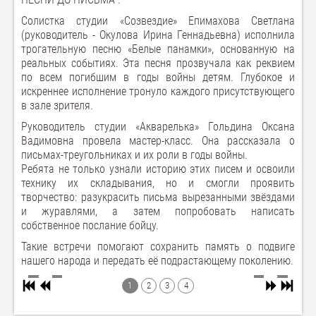
Солистка студии «Созвездие» Епимахова Светлана
(руководитель - Окулова Ирина Геннадьевна) исполнила
трогательную песню «Белые панамки», основанную на
реальных событиях. Эта песня прозвучала как реквием
по всем погибшим в годы войны детям. Глубокое и
искреннее исполнение тронуло каждого присутствующего
в зале зрителя.
Руководитель студии «Акварелька» Гольдина Оксана
Вадимовна провела мастер-класс. Она рассказала о
письмах-треугольниках и их роли в годы войны.
Ребята не только узнали историю этих писем и освоили
технику их складывания, но и смогли проявить
творчество: разукрасить письма вырезанными звёздами
и журавлями, а затем попробовать написать
собственное послание бойцу.
Такие встречи помогают сохранить память о подвиге
нашего народа и передать её подрастающему поколению.
1
2
3
4