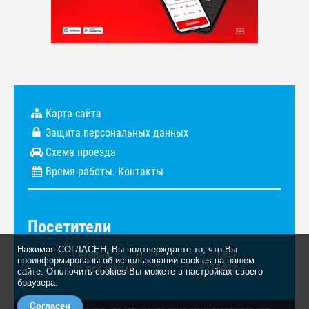
Карта сайта
Защита персональных данных
Схема проезда
Время работы. Контакты
Посетители
Нажимая СОГЛАСЕН, Вы подтверждаете то, что Вы
Сегодня
1347
проинформированы об использовании cookies на нашем
За всё время
4275492
сайте. Отключить cookies Вы можете в настройках своего
браузера.
Согласен