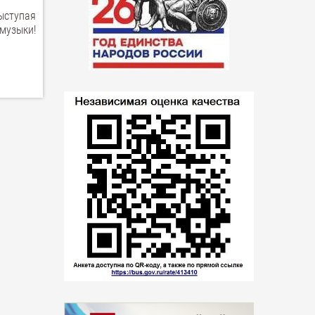
ыступая
музыки!