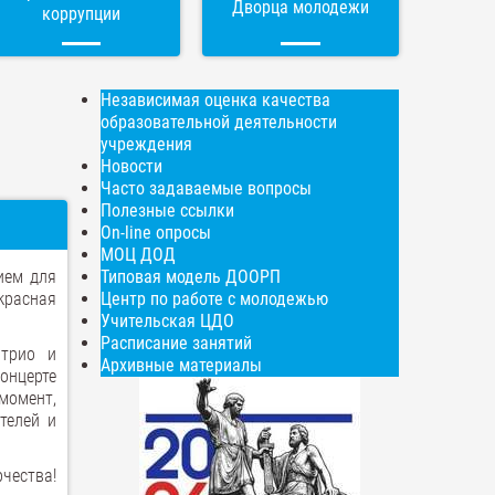
Дворца молодежи
коррупции
Независимая оценка качества
образовательной деятельности
учреждения
Новости
Часто задаваемые вопросы
Полезные ссылки
On-line опросы
МОЦ ДОД
ием для
Типовая модель ДООРП
красная
Центр по работе с молодежью
Учительская ЦДО
Расписание занятий
 трио и
Архивные материалы
концерте
момент,
телей и
рчества!