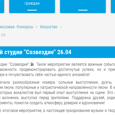
граждан
массовая. Конкурсы
Искусство
.04
 студии "Созвездие" 26.04
удии "Созвездие".🎤 Такое мероприятие является важным событ
можность продемонстрировать достигнутые успехи, но и пре
ре и почувствовать себя частью единого ансамбля!
ючала разнообразные номера: сольные выступления, дуэты,
е песни, популярные и патриотической направленности песни. В 
которых вокалистов был первый опыт выступления на сцене. Это 
 волнения, выступая перед зрителями. Поддержка друзей, роди
сменты, помогли создать атмосферу доверия и вдохновения!
о итоговое мероприятие, а настоящее празднование музыки и тво