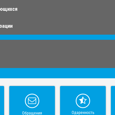
ающихся
изации
Одаренность
Обращения