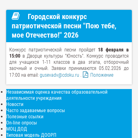
Городской конкурс
патриотической песни "Пою тебе,
мое Отечество!" 2026
Конкурс патриотической песни пройдет
18 февраля в
15:00
в Дворце культуры "Юность". Конкурс проводится
для учащихся 1-11 классов в два этапа, отборочный
заочный и очный. Заявки принимаются 05.02.2026 до
17:00 на email:
gusevadv@cdoku.ru
.
Положение
Независимая оценка качества образовательной
деятельности учреждения
Новости
Часто задаваемые вопросы
Полезные ссылки
On-line опросы
МОЦ ДОД
Типовая модель ДООРП