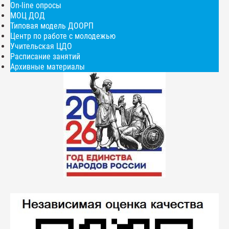
On-line опросы
МОЦ ДОД
Типовая модель ДООРП
Центр по работе с молодежью
Учительская ЦДО
Расписание занятий
Архивные материалы