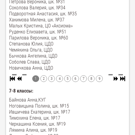
Петрова Вероника, шк. №31
Соколова Валерия, шк. №34
Подворотная Анастасия, шк. №35
Хакимова Милена, шк. №37
Малых Кристина, ЦО «Аксиома»
Руденко Елизавета, шк. №51
Парилова Вероника, шк. №60
Степанова Юлия, ЦДО
Чемякина Ольга, ЦДО
Бычкова Ангелина, ЦДО
Соболев Слава, ЦДО
Новичкова Анна, ЦДО
1
2
3
4
5
6
7
8
9
7-8 классы:
Байнова Анна,КУГ
Ноговицына Полина, шк. №15
Ившичева Екатерина, шк. №17
Тимохина Елена, шк. №17
Черкашина Ксения, шк. №19
Лямина Алина, шк. №19