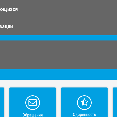
ающихся
изации
Одаренность
Обращения