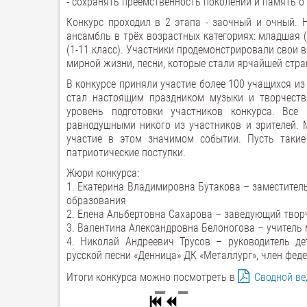
- сохранять преемственность поколений и память 
Конкурс проходил в 2 этапа - заочный и очный. Н
ансамбль в трёх возрастных категориях: младшая (1
(1-11 класс). Участники продемонстрировали свои в
мирной жизни, песни, которые стали ярчайшей стра
В конкурсе приняли участие более 100 учащихся из 
стал настоящим праздником музыки и творчеств
уровень подготовки участников конкурса. Все
равнодушными никого из участников и зрителей. 
участие в этом значимом событии. Пусть таки
патриотические поступки.
Жюри конкурса:
1. Екатерина Владимировна Бутакова – заместител
образования
2. Елена Альбертовна Сахарова – заведующий твор
3. Валентина Александровна Белоногова – учитель
4. Николай Андреевич Трусов – руководитель де
русской песни «Денница» ДК «Металлург», член фед
Итоги конкурса можно посмотреть в
Сводной в