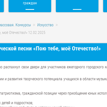
граждан
массовая. Конкурсы
Искусство
 моё Отечество!» 12.02.2025
ческой песни «Пою тебе, моё Отечество!»
о распахнул свои двери для участников ежегодного городского к
ции и развития творческого потенциала учащихся в области музык
 патриотизма, гражданской позиции через приобщение юных испол
 детей и подростков;