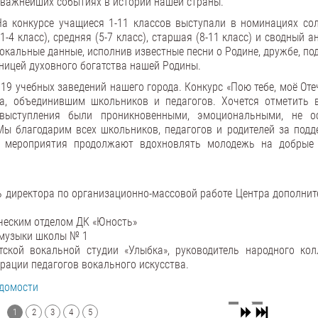
о важнейших событиях в истории нашей страны.
а конкурсе учащиеся 1-11 классов выступали в номинациях соло
-4 класс), средняя (5-7 класс), старшая (8-11 класс) и сводный 
окальные данные, исполнив известные песни о Родине, дружбе, по
ницей духовного богатства нашей Родины.
19 учебных заведений нашего города. Конкурс «Пою тебе, моё Оте
а, объединившим школьников и педагогов. Хочется отметить 
 выступления были проникновенными, эмоциональными, не о
Мы благодарим всех школьников, педагогов и родителей за подд
е мероприятия продолжают вдохновлять молодежь на добрые
ь директора по организационно-массовой работе Центра дополнит
ческим отделом ДК «Юность»
 музыки школы № 1
тской вокальной студии «Улыбка», руководитель народного кол
ерации педагогов вокального искусства.
едомости
1
2
3
4
5