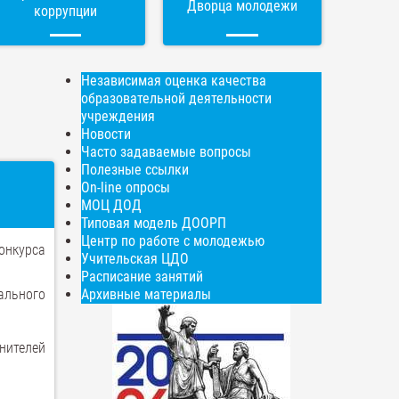
Дворца молодежи
коррупции
Независимая оценка качества
образовательной деятельности
учреждения
Новости
Часто задаваемые вопросы
Полезные ссылки
On-line опросы
МОЦ ДОД
Типовая модель ДООРП
Центр по работе с молодежью
онкурса
Учительская ЦДО
Расписание занятий
ального
Архивные материалы
нителей