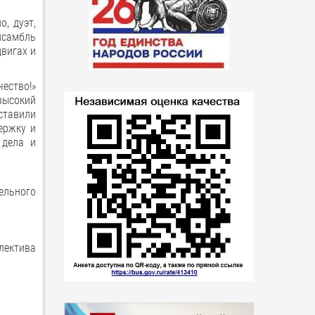
, дуэт,
ансамбль
двигах и
чество!»
высокий
ставили
ержку и
 дела и
ельного
лектива