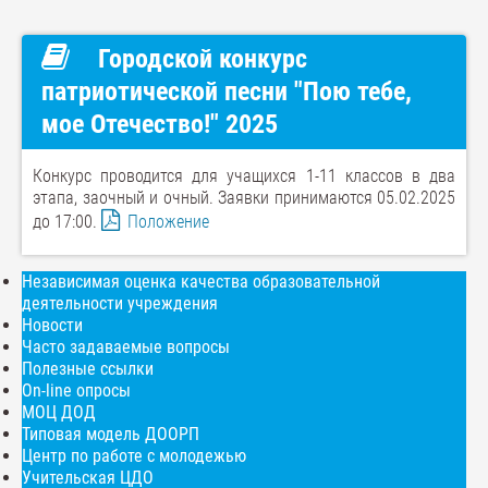
Городской конкурс
патриотической песни "Пою тебе,
мое Отечество!" 2025
Конкурс проводится для учащихся 1-11 классов в два
этапа, заочный и очный. Заявки принимаются 05.02.2025
до 17:00.
Положение
Независимая оценка качества образовательной
деятельности учреждения
Новости
Часто задаваемые вопросы
Полезные ссылки
On-line опросы
МОЦ ДОД
Типовая модель ДООРП
Центр по работе с молодежью
Учительская ЦДО