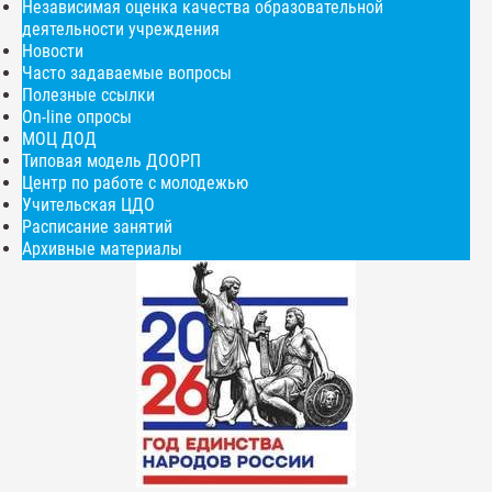
Независимая оценка качества образовательной
деятельности учреждения
Новости
Часто задаваемые вопросы
Полезные ссылки
On-line опросы
МОЦ ДОД
Типовая модель ДООРП
Центр по работе с молодежью
Учительская ЦДО
Расписание занятий
Архивные материалы