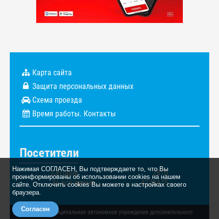
Карта сайта
Защита персональных данных
Схема проезда
Время работы. Контакты
Посетители
Нажимая СОГЛАСЕН, Вы подтверждаете то, что Вы
Сегодня
2870
проинформированы об использовании cookies на нашем
За всё время
4279475
сайте. Отключить cookies Вы можете в настройках своего
браузера.
Согласен
© 2026. Муниципальное автономное учреждение дополнительного