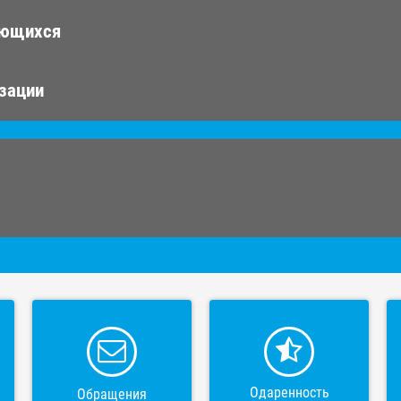
ающихся
изации
Одаренность
Обращения