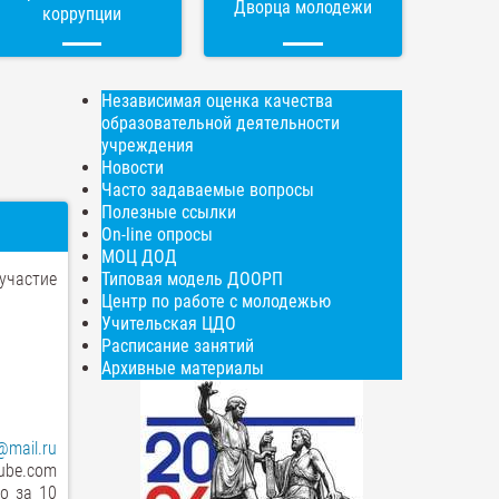
Дворца молодежи
коррупции
Независимая оценка качества
образовательной деятельности
учреждения
Новости
Часто задаваемые вопросы
Полезные ссылки
On-line опросы
МОЦ ДОД
участие
Типовая модель ДООРП
Центр по работе с молодежью
Учительская ЦДО
Расписание занятий
Архивные материалы
@mail.ru
Tube.com
о за 10