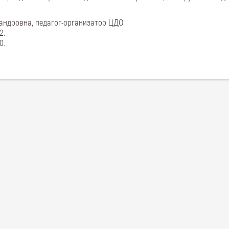
андровна, педагог-организатор ЦДО
2.
0.