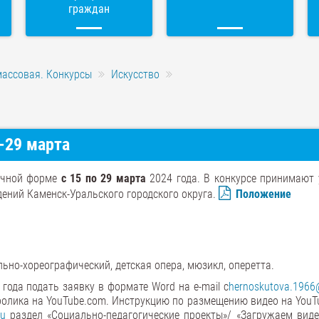
граждан
массовая. Конкурсы
Искусство
-29 марта
аочной форме
с 15 по 29 марта
2024 года. В конкурсе принимают 
ений Каменск-Уральского городского округа.
Положение
льно-хореографический, детская опера, мюзикл, оперетта.
года подать заявку в формате Word на e-mail с
hernoskutova.1966
оролика на YouTube.com. Инструкцию по размещению видео на You
ru
раздел «Социально-педагогические проекты»/ «Загружаем виде