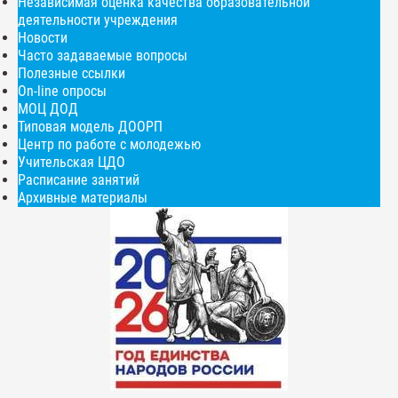
Независимая оценка качества образовательной
деятельности учреждения
Новости
Часто задаваемые вопросы
Полезные ссылки
On-line опросы
МОЦ ДОД
Типовая модель ДООРП
Центр по работе с молодежью
Учительская ЦДО
Расписание занятий
Архивные материалы