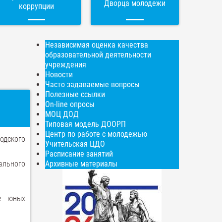
Дворца молодежи
коррупции
Независимая оценка качества
образовательной деятельности
учреждения
Новости
Часто задаваемые вопросы
Полезные ссылки
On-line опросы
МОЦ ДОД
Типовая модель ДООРП
Центр по работе с молодежью
одского
Учительская ЦДО
Расписание занятий
ального
Архивные материалы
ие юных