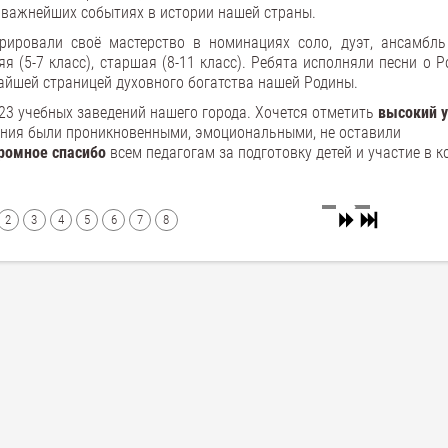
 важнейших событиях в истории нашей страны.
рировали своё мастерство в номинациях соло, дуэт, ансамбль
яя (5-7 класс), старшая (8-11 класс). Ребята исполняли песни о Р
чайшей страницей духовного богатства нашей Родины.
23 учебных заведений нашего города. Хочется отметить
высокий 
ления были проникновенными, эмоциональными, не оставили
ромное спасибо
всем педагогам за подготовку детей и участие в к
2
3
4
5
6
7
8