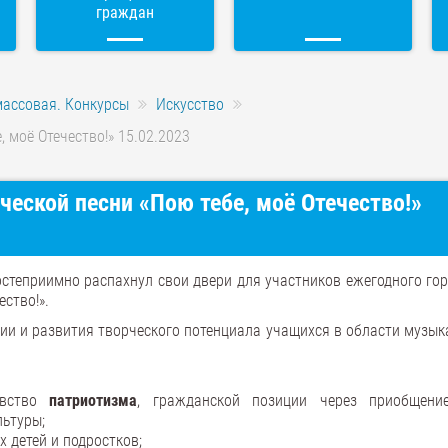
граждан
массовая. Конкурсы
Искусство
 моё Отечество!» 15.02.2023
ческой песни «Пою тебе, моё Отечество!»
степриимно распахнул свои двери для участников ежегодного гор
ство!».
ции и развития творческого потенциала учащихся в области музык
увство
патриотизма
, гражданской позиции через приобщен
льтуры;
 детей и подростков;