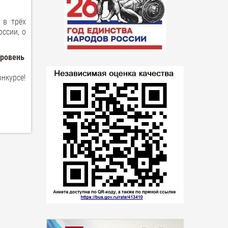
 в трёх
оссии, о
уровень
онкурсе!