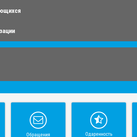
ающихся
изации
Одаренность
Обращения