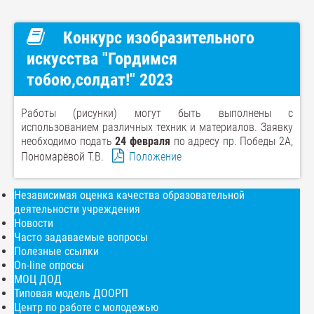
Конкурс изобразительного
искусства "Гордимся
тобою,солдат!" 2023
Работы (рисунки) могут быть выполнены с
использованием различных техник и материалов. Заявку
необходимо подать
24 февраля
по адресу пр. Победы 2А,
Пономарёвой Т.В.
Положение
Независимая оценка качества образовательной
деятельности учреждения
Новости
Часто задаваемые вопросы
Полезные ссылки
On-line опросы
МОЦ ДОД
Типовая модель ДООРП
Центр по работе с молодежью