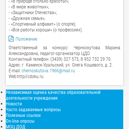
- «В природе столько красоты!»;
- «В мире животных»;
- «Защитники Отечества»;
- «Дружная семья»;
- «Спортивный алфавит» (о спорте);
- «Все работы хороши» (о профессиях).
Положение
Ответственный за конкурс: Черноскутова Марина
Александровна, педагог-организатор ЦДО.
Контактный телефон: (3439) 327 573, 8 952 732 29 70.
Адрес: г. Каменск-Уральский, ул. Олега Кошевого, д. 2.
Е-mail:
chernoskutova.1966@mail.ru
Web:http//cdoku.ru
Независимая оценка качества образовательной
деятельности учреждения
Новости
Часто задаваемые вопросы
Полезные ссылки
On-line опросы
МОЦ ДОД