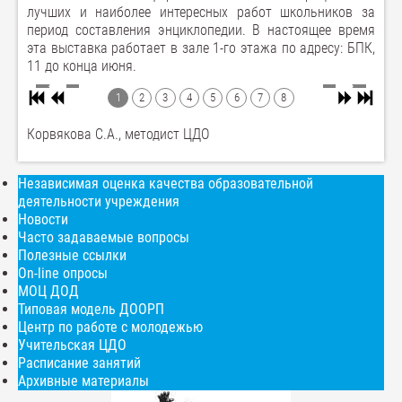
лучших и наиболее интересных работ школьников за
период составления энциклопедии. В настоящее время
эта выставка работает в зале 1-го этажа по адресу: БПК,
11 до конца июня.
1
2
3
4
5
6
7
8
Корвякова С.А., методист ЦДО
Независимая оценка качества образовательной
деятельности учреждения
Новости
Часто задаваемые вопросы
Полезные ссылки
On-line опросы
МОЦ ДОД
Типовая модель ДООРП
Центр по работе с молодежью
Учительская ЦДО
Расписание занятий
Архивные материалы