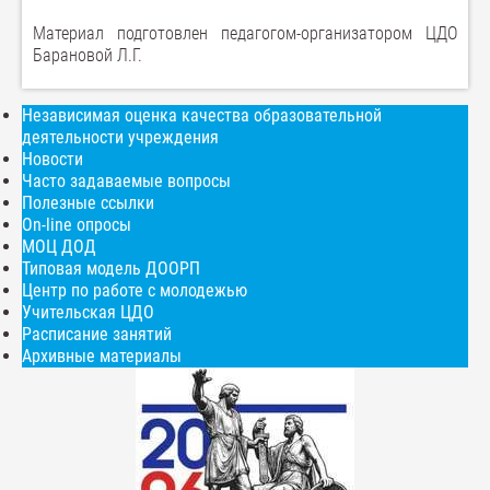
Материал подготовлен педагогом-организатором ЦДО
Барановой Л.Г.
Независимая оценка качества образовательной
деятельности учреждения
Новости
Часто задаваемые вопросы
Полезные ссылки
On-line опросы
МОЦ ДОД
Типовая модель ДООРП
Центр по работе с молодежью
Учительская ЦДО
Расписание занятий
Архивные материалы