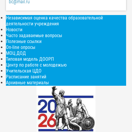
bc@mail.ru
Независимая оценка качества образовательной
деятельности учреждения
Новости
Часто задаваемые вопросы
Полезные ссылки
On-line опросы
МОЦ ДОД
Типовая модель ДООРП
Центр по работе с молодежью
Учительская ЦДО
Расписание занятий
Архивные материалы