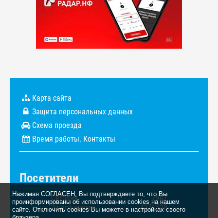
Карта сайта
Защита персональных данных
Схема проезда
Время работы. Контакты
Посетители
Нажимая СОГЛАСЕН, Вы подтверждаете то, что Вы
Сегодня
2907
проинформированы об использовании cookies на нашем
За всё время
4271528
сайте. Отключить cookies Вы можете в настройках своего
браузера.