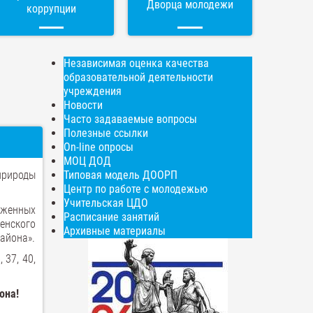
Дворца молодежи
коррупции
Независимая оценка качества
образовательной деятельности
учреждения
Новости
Часто задаваемые вопросы
Полезные ссылки
On-line опросы
МОЦ ДОД
природы
Типовая модель ДООРП
Центр по работе с молодежью
Учительская ЦДО
оженных
Расписание занятий
енского
Архивные материалы
айона».
 37, 40,
она!