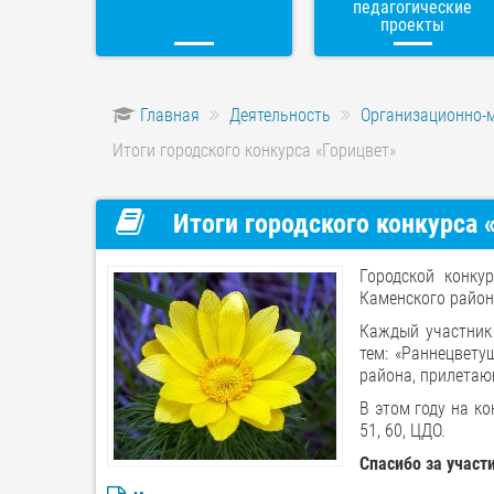
педагогические
проекты
Главная
Деятельность
Организационно-
Итоги городского конкурса «Горицвет»
Итоги городского конкурса 
Городской конку
Каменского район
Каждый участник
тем: «Раннецвету
района, прилетаю
В этом году на кон
51, 60, ЦДО.
Спасибо за участ