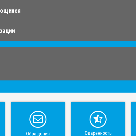
ающихся
изации
Одаренность
Обращения