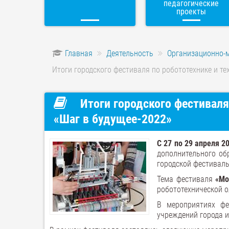
педагогические
проекты
Главная
Деятельность
Организационно-
Итоги городского фестиваля по робототехнике и те
Итоги городского фестиваля
«Шаг в будущее-2022»
С 27 по 29 апреля 2
дополнительного обр
городской фестиваль
Тема фестиваля
«Мо
робототехнической 
В мероприятиях фе
учреждений города и