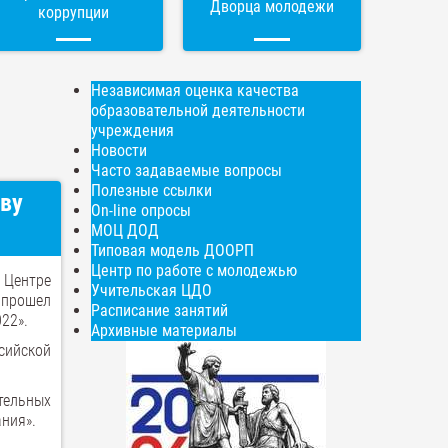
Дворца молодежи
коррупции
Независимая оценка качества
образовательной деятельности
учреждения
Новости
Часто задаваемые вопросы
Полезные ссылки
тву
On-line опросы
МОЦ ДОД
Типовая модель ДООРП
Центр по работе с молодежью
 Центре
Учительская ЦДО
 прошел
Расписание занятий
22».
Архивные материалы
сийской
тельных
ния».