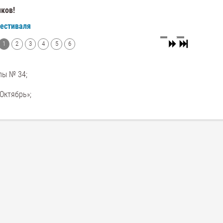
иков!
фестиваля
1
2
3
4
5
6
лы № 34;
Октябрь»;