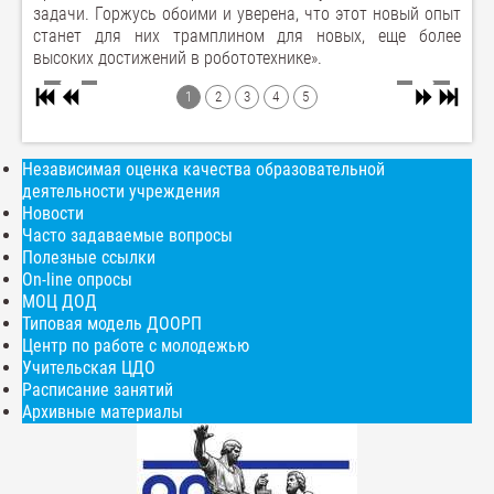
задачи. Горжусь обоими и уверена, что этот новый опыт
станет для них трамплином для новых, еще более
высоких достижений в робототехнике».
1
2
3
4
5
Независимая оценка качества образовательной
деятельности учреждения
Новости
Часто задаваемые вопросы
Полезные ссылки
On-line опросы
МОЦ ДОД
Типовая модель ДООРП
Центр по работе с молодежью
Учительская ЦДО
Расписание занятий
Архивные материалы