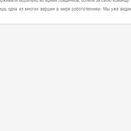
ерживали морально во время поединков, болели за свою команду.
лишь одна из многих вершин в мире робототехники. Мы уже види