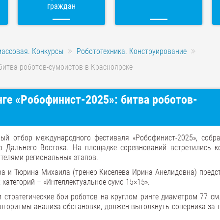
граждан
массовая. Конкурсы
Робототехника. Конструирование
битва роботов-сумоистов в Красноярске
е «Робофинист-2025»: битва роботов-
ый отбор международного фестиваля «Робофинист-2025», собр
 Дальнего Востока. На площадке соревнований встретились к
ителями региональных этапов.
ра и Тюрина Михаила (тренер Киселева Ирина Анелидовна) предс
категорий – «Интеллектуальное сумо 15×15».
и стратегические бои роботов на круглом ринге диаметром 77 см.
алгоритмы анализа обстановки, должен вытолкнуть соперника за 