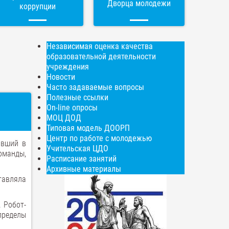
Дворца молодежи
коррупции
Независимая оценка качества
образовательной деятельности
учреждения
Новости
Часто задаваемые вопросы
Полезные ссылки
On-line опросы
МОЦ ДОД
Типовая модель ДООРП
Центр по работе с молодежью
авший в
Учительская ЦДО
оманды,
Расписание занятий
Архивные материалы
тавляла
 Робот-
пределы