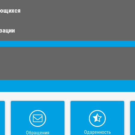
ающихся
изации
Одаренность
Обращения