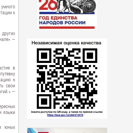
 умного
птации к
 других
нале» —
астие в
путевку
вацию к
ть свои
гий.» —
ересных
и языки
ля юных