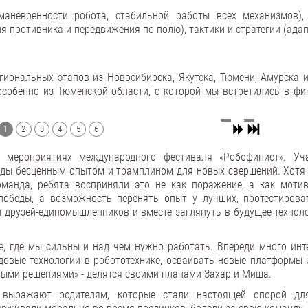
манёвренности робота, стабильной работы всех механизмов),
 противника и передвижения по полю), тактики и стратегии (ада
иональных этапов из Новосибирска, Якутска, Тюмени, Амурска и
особенно из Тюменской области, с которой мы встретились в фи
1
2
3
4
5
6
 мероприятиях международного фестиваля «Робофинист». Уч
нды бесценным опытом и трамплином для новых свершений. Хотя 
оманда, ребята восприняли это не как поражение, а как моти
победы, а возможность перенять опыт у лучших, протестирова
и друзей-единомышленников и вместе заглянуть в будущее техноло
, где мы сильны и над чем нужно работать. Впереди много инт
довые технологии в робототехнике, осваивать новые платформы 
ыми решениями» - делятся своими планами Захар и Миша.
й выражают родителям, которые стали настоящей опорой д