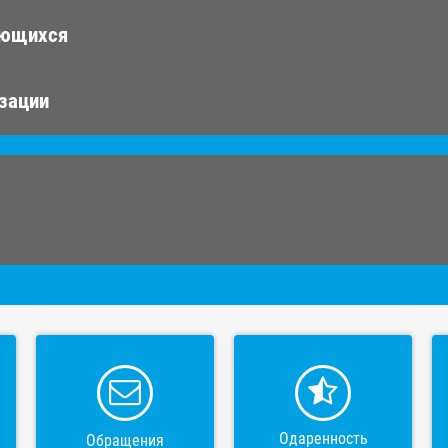
ающихся
изации
Одаренность
Обращения