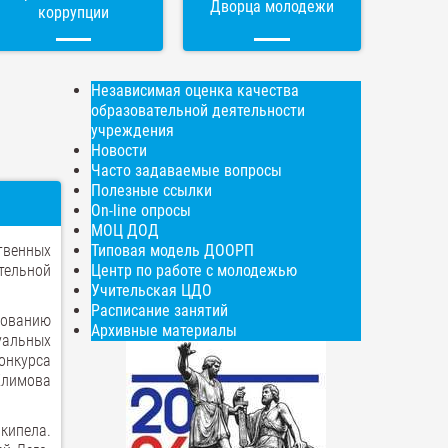
Дворца молодежи
коррупции
Независимая оценка качества
образовательной деятельности
учреждения
Новости
Часто задаваемые вопросы
Полезные ссылки
On-line опросы
МОЦ ДОД
твенных
Типовая модель ДООРП
тельной
Центр по работе с молодежью
Учительская ЦДО
Расписание занятий
рованию
Архивные материалы
туальных
онкурса
Климова
акипела.