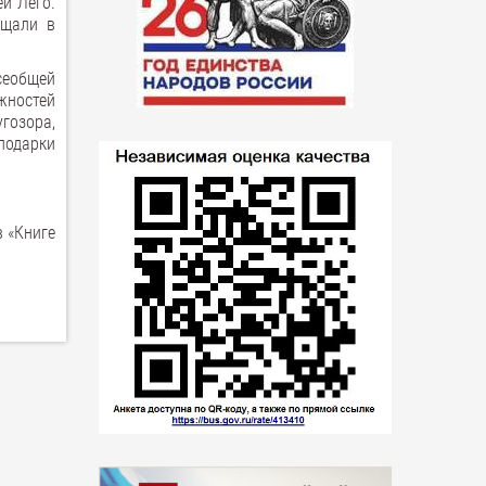
й Лего.
ощали в
сеобщей
жностей
угозора,
 подарки
в «Книге