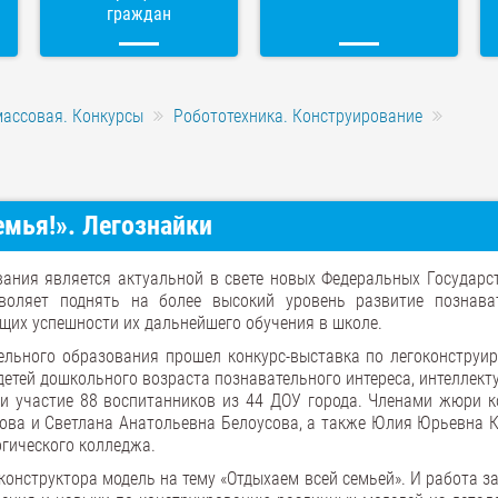
граждан
массовая. Конкурсы
Робототехника. Конструирование
емья!». Легознайки
вания является актуальной в свете новых Федеральных Государс
зволяет поднять на более высокий уровень развитие познава
ющих успешности их дальнейшего обучения в школе.
тельного образования прошел конкурс-выставка по легоконструи
 детей дошкольного возраста познавательного интереса, интеллек
ли участие 88 воспитанников из 44 ДОУ города. Членами жюри к
ова и Светлана Анатольевна Белоусова, а также Юлия Юрьевна 
гического колледжа.
конструктора модель на тему «Отдыхаем всей семьей». И работа з