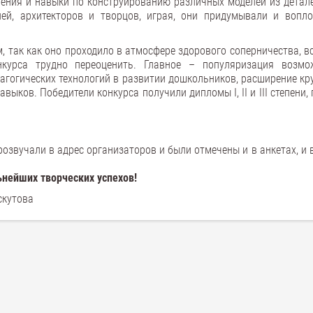
мения и навыки по конструированию различных моделей из детале
ей, архитекторов и творцов, играя, они придумывали и вопл
 так как оно проходило в атмосфере здорового соперничества, в
нкурса трудно переоценить. Главное – популяризация возмо
дагогических технологий в развитии дошкольников, расширение кр
ыков. Победители конкурса получили дипломы I, II и III степени,
звучали в адрес организаторов и были отмечены и в анкетах, и 
нейших творческих успехов!
скутова