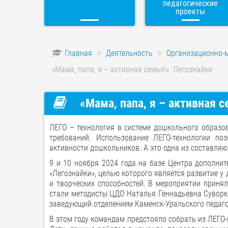
педагогические
проекты
Главная
Деятельность
Организационно-
«Мама, папа, я – активная семья!». Легознайки
«Мама, папа, я – активная с
ЛЕГО – технология в системе дошкольного образо
требований. Использование ЛЕГО-технологии по
активности дошкольников. А это одна из составля
9 и 10 ноября 2024 года на базе Центра дополни
«Легознайки», целью которого является развитие у
и творческих способностей. В мероприятии приня
стали методисты ЦДО Наталья Геннадьевна Суворк
заведующий отделением Каменск-Уральского педаго
В этом году командам предстояло собрать из ЛЕГО-