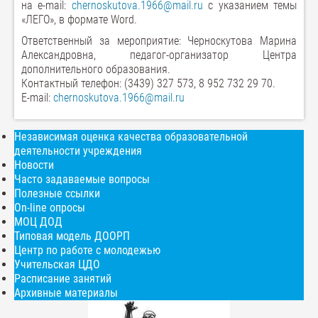
на e-mail:
chernoskutova.1966@mail.ru
с указанием темы
«ЛЕГО», в формате Word.
Ответственный за мероприятие: Черноскутова Марина
Александровна, педагог-организатор Центра
дополнительного образования.
Контактный телефон: (3439) 327 573, 8 952 732 29 70.
Е-mail:
chernoskutova.1966@mail.ru
Независимая оценка качества образовательной
деятельности учреждения
Новости
Часто задаваемые вопросы
Полезные ссылки
On-line опросы
МОЦ ДОД
Типовая модель ДООРП
Центр по работе с молодежью
Учительская ЦДО
Расписание занятий
Архивные материалы