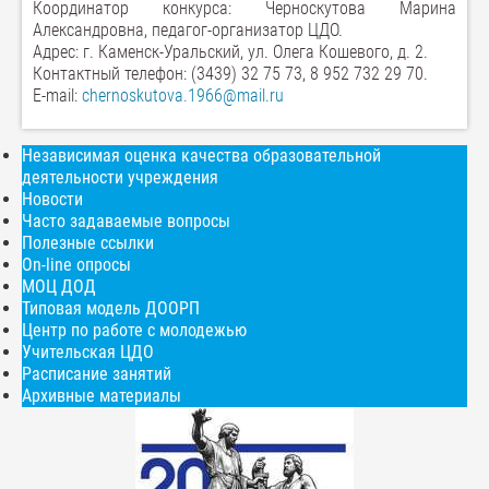
Координатор конкурса: Черноскутова Марина
Александровна, педагог-организатор ЦДО.
Адрес: г. Каменск-Уральский, ул. Олега Кошевого, д. 2.
Контактный телефон: (3439) 32 75 73, 8 952 732 29 70.
E-mail:
chernoskutova.1966@mail.ru
Независимая оценка качества образовательной
деятельности учреждения
Новости
Часто задаваемые вопросы
Полезные ссылки
On-line опросы
МОЦ ДОД
Типовая модель ДООРП
Центр по работе с молодежью
Учительская ЦДО
Расписание занятий
Архивные материалы