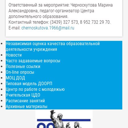
Ответственный за мероприятие: Черноскутова Марина
Александровна, педагог-организатор Центра
дополнительного образования.
Контактный телефон: (3439) 327 573, 8 952 732 29 70.
Е-mail:
chernoskutova.1966@mail.ru
Независимая оценка качества образовательной
деятельности учреждения
Новости
Часто задаваемые вопросы
Полезные ссылки
On-line опросы
МОЦ ДОД
Типовая модель ДООРП
Центр по работе с молодежью
Учительская ЦДО
Расписание занятий
Архивные материалы