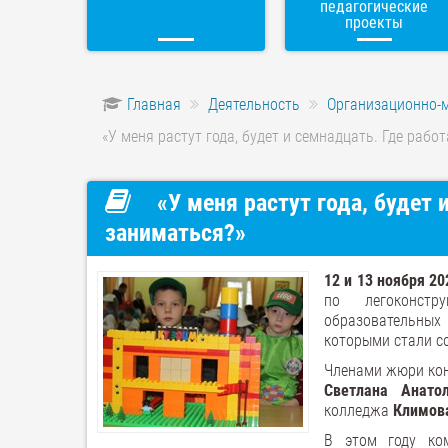
педагогические
проекты
Главная
Деятельность
Организационно-
«У меня растут года, будет и семнадцать. Где рабо
«У меня растут года, будет 
заниматься?»
12 и 13 ноября
20
по легоконст
образовательных
которыми стали со
Членами жюри ко
Светлана Анато
колледжа
Климов
В этом году ко