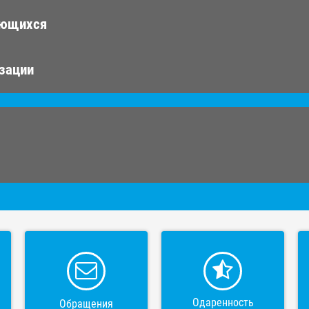
ающихся
изации
Одаренность
Обращения