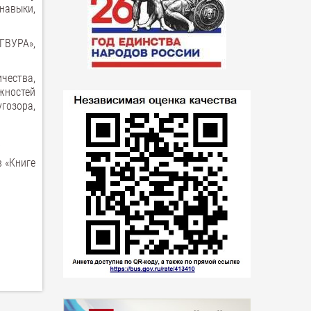
навыки,
ГВУРА»,
чества,
жностей
угозора,
а
в «Книге