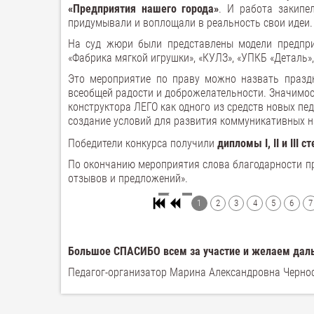
«Предприятия нашего города»
. И работа закипе
придумывали и воплощали в реальность свои идеи.
На суд жюри были представлены модели предприя
«Фабрика мягкой игрушки», «КУЛЗ», «УПКБ «Деталь»,
Это мероприятие по праву можно назвать праздн
всеобщей радости и доброжелательности. Значимос
конструктора ЛЕГО как одного из средств новых пе
создание условий для развития коммуникативных н
Победители конкурса получили
дипломы I, II и III 
По окончанию мероприятия слова благодарности про
отзывов и предложений».
1
2
3
4
5
6
7
Большое СПАСИБО всем за участие и желаем даль
Педагог-организатор Марина Александровна Черно