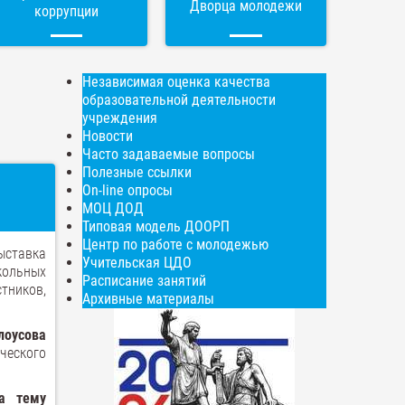
Дворца молодежи
коррупции
Независимая оценка качества
образовательной деятельности
учреждения
Новости
Часто задаваемые вопросы
Полезные ссылки
On-line опросы
МОЦ ДОД
Типовая модель ДООРП
Центр по работе с молодежью
ыставка
Учительская ЦДО
ольных
Расписание занятий
тников,
Архивные материалы
лоусова
ческого
а тему