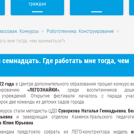
граждан
массовая. Конкурсы
Робототехника. Конструирование
тать мне тогда, чем заниматься?»
и семнадцать. Где работать мне тогда, чем
22 года
в Центре дополнительного образования прошел конкурс-в
руированию
«ЛЕГОЗНАЙКИ»
, среди воспитанников дошк
 учреждений. Открытие фестиваля началось с парада учас
рок две команды из детских садов города.
нкурса стали методисты ЦДО
Суворкова Наталья Геннадьевна
,
Бе
льевна
и заведующая отделом Каменск-Уральского педагоги
а Юлия Юрьевна
.
мандам предстояло собрать из ЛЕГО-конструктора модель
н