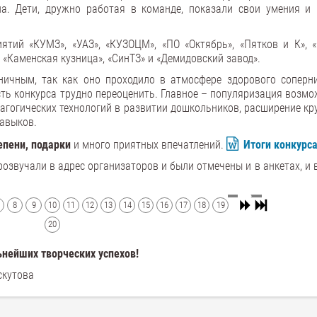
ла. Дети, дружно работая в команде, показали свои умения и 
тий «КУМЗ», «УАЗ», «КУЗОЦМ», «ПО «Октябрь», «Пятков и К», «
 «Каменская кузница», «СинТЗ» и «Демидовский завод».
ичным, так как оно проходило в атмосфере здорового соперни
ть конкурса трудно переоценить. Главное – популяризация возмо
дагогических технологий в развитии дошкольников, расширение кр
авыков.
степени, подарки
и много приятных впечатлений.
Итоги конкурс
звучали в адрес организаторов и были отмечены и в анкетах, и 
8
9
10
11
12
13
14
15
16
17
18
19
20
нейших творческих успехов!
скутова